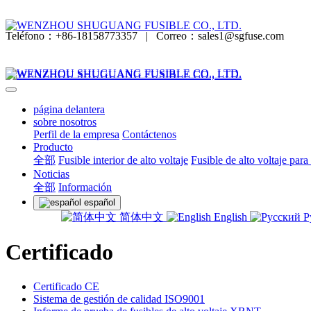
Teléfono：+86-18158773357
|
Correo：sales1@sgfuse.com
página delantera
sobre nosotros
Perfil de la empresa
Contáctenos
Producto
全部
Fusible interior de alto voltaje
Fusible de alto voltaje para
Noticias
全部
Información
español
简体中文
English
Р
Certificado
Certificado CE
Sistema de gestión de calidad ISO9001