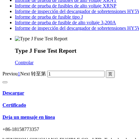
Informe de prueba de fusibles de alto voltaje XRNT
Informe de prueba de fusibles de alto voltaje XRNP
Informe de inspección del descargador de sobretensiones H
Informe de prueba de fusible tipo J
Informe de prueba de fusible de alto voltaje 3-200A
Informe de inspección del descargador de sobretensiones H
Type J Fuse Test Report
Controlar
Previou
1
Next
转至第
Descargar
Certificado
Deja un mensaje en línea
+86-18158773357