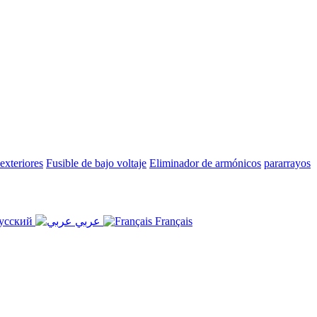
 exteriores
Fusible de bajo voltaje
Eliminador de armónicos
pararrayos
усский
عربي
Français