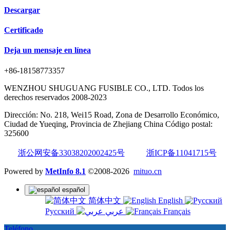
Descargar
Certificado
Deja un mensaje en línea
+86-18158773357
WENZHOU SHUGUANG FUSIBLE CO., LTD. Todos los
derechos reservados 2008-2023
Dirección: No. 218, Wei15 Road, Zona de Desarrollo Económico,
Ciudad de Yueqing, Provincia de Zhejiang China Código postal:
325600
浙公网安备33038202002425号
浙ICP备11041715号
Powered by
MetInfo 8.1
©2008-2026
mituo.cn
español
简体中文
English
Русский
عربي
Français
Teléfono