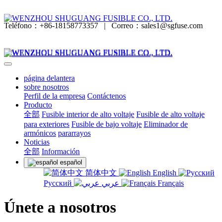
Teléfono：+86-18158773357
|
Correo：sales1@sgfuse.com
página delantera
sobre nosotros
Perfil de la empresa
Contáctenos
Producto
全部
Fusible interior de alto voltaje
Fusible de alto voltaje
para exteriores
Fusible de bajo voltaje
Eliminador de
armónicos
pararrayos
Noticias
全部
Información
español
简体中文
English
Русский
عربي
Français
Únete a nosotros