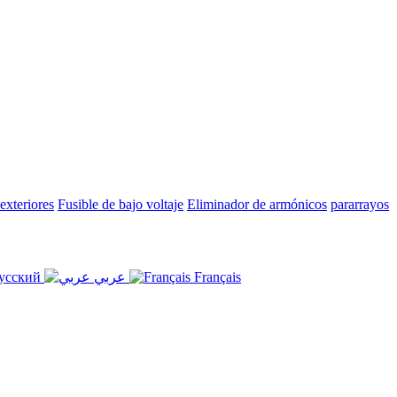
 exteriores
Fusible de bajo voltaje
Eliminador de armónicos
pararrayos
усский
عربي
Français