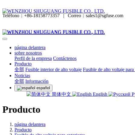
Teléfono：+86-18158773357
|
Correo：sales1@sgfuse.com
página delantera
sobre nosotros
Perfil de la empresa
Contáctenos
Producto
全部
Fusible interior de alto voltaje
Fusible de alto voltaje para
Noticias
全部
Información
español
简体中文
English
Р
Producto
página delantera
Producto