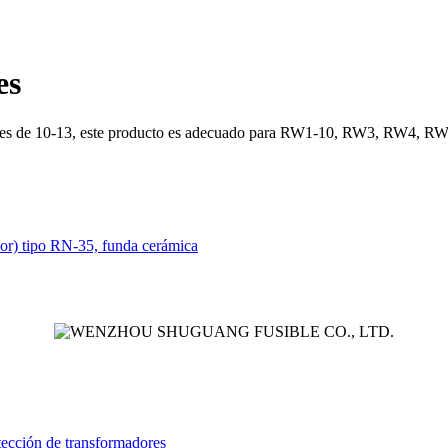
es
sión es de 10-13, este producto es adecuado para RW1-10, RW3, RW4, RW
erior) tipo RN-35, funda cerámica