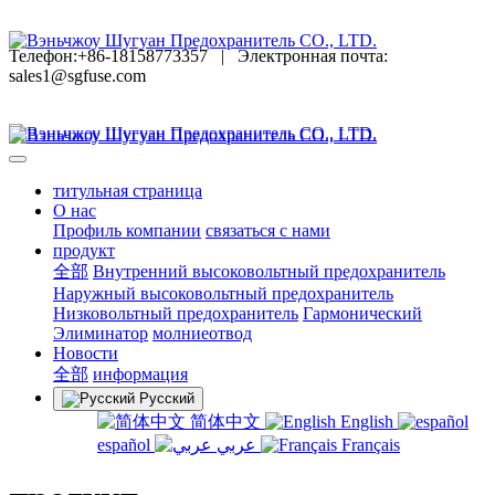
Телефон:+86-18158773357
|
Электронная почта:
sales1@sgfuse.com
титульная страница
O нас
Профиль компании
связаться с нами
продукт
全部
Внутренний высоковольтный предохранитель
Наружный высоковольтный предохранитель
Низковольтный предохранитель
Гармонический
Элиминатор
молниеотвод
Новости
全部
информация
Русский
简体中文
English
español
عربي
Français