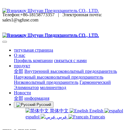
Телефон:+86-18158773357
|
Электронная почта:
sales1@sgfuse.com
титульная страница
O нас
Профиль компании
связаться с нами
продукт
全部
Внутренний высоковольтный предохранитель
Наружный высоковольтный предохранитель
Низковольтный предохранитель
Гармонический
Элиминатор
молниеотвод
Новости
全部
информация
Русский
简体中文
English
español
عربي
Français