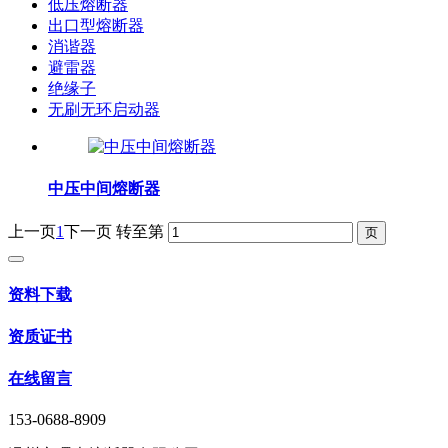
低压熔断器
出口型熔断器
消谐器
避雷器
绝缘子
无刷无环启动器
中压中间熔断器
上一页
1
下一页
转至第
资料下载
资质证书
在线留言
153-0688-8909