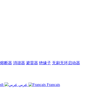
熔断器
消谐器
避雷器
绝缘子
无刷无环启动器
ий
عربي
Français