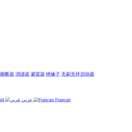
熔断器
消谐器
避雷器
绝缘子
无刷无环启动器
ий
عربي
Français