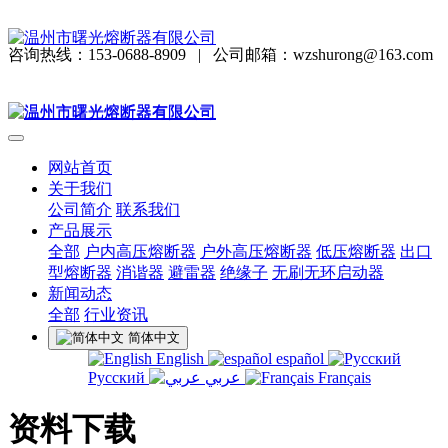
咨询热线：153-0688-8909
|
公司邮箱：wzshurong@163.com
网站首页
关于我们
公司简介
联系我们
产品展示
全部
户内高压熔断器
户外高压熔断器
低压熔断器
出口
型熔断器
消谐器
避雷器
绝缘子
无刷无环启动器
新闻动态
全部
行业资讯
简体中文
English
español
Русский
عربي
Français
资料下载