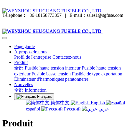
Téléphone：+86-18158773357
|
E-mail：sales1@sgfuse.com
Page garde
À propos de nous
Profil de l'entreprise
Contactez-nous
Produit
全部
Fusible haute tension intérieur
Fusible haute tension
extérieur
Fusible basse tension
Fusible de type exportation
Éliminateur d'harmoniques
paratonnerre
Nouvelles
全部
Information
Français
简体中文
English
español
Русский
عربي
Produit