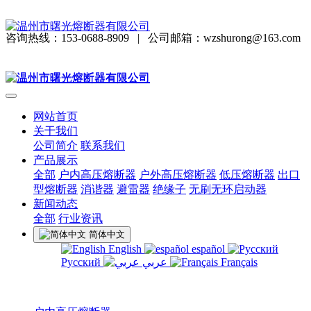
咨询热线：153-0688-8909
|
公司邮箱：wzshurong@163.com
网站首页
关于我们
公司简介
联系我们
产品展示
全部
户内高压熔断器
户外高压熔断器
低压熔断器
出口
型熔断器
消谐器
避雷器
绝缘子
无刷无环启动器
新闻动态
全部
行业资讯
简体中文
English
español
Русский
عربي
Français